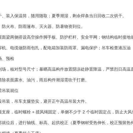
干、装入保温筒，随用随取；夏季潮湿，剩余焊条当日回收二次烘干。
、防火布、防雨篷布、灭火器、防暑物资到位。
屋面梁两侧搭设高空操作脚手板、防护栏杆、安全平网；钢结构临时接地
焊机、电缆做防雨包扎，配电箱加装防雨罩、漏电保护；吊车检查液压油
场、预检
到场，核对型号尺寸；暴晒高温构件放置阴凉处静置降温，严禁烈日高温
清除表面露水、油污，雨后构件潮湿需吹干打磨。
梁吊装就位
段吊装，吊车支腿垫实，避开正午高温吊装大件。
支座，临时螺栓 + 揽风绳固定，单侧不少于 2 个临时固定点，防止大风
部就位后，进行轴线、标高、起拱校正（夏季钢材受热伸长，校正预留热