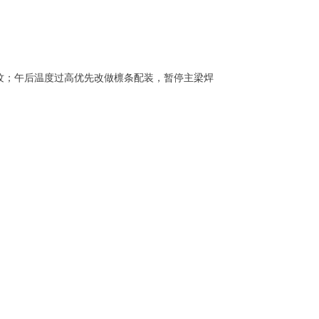
纹；午后温度过高优先改做檩条配装，暂停主梁焊