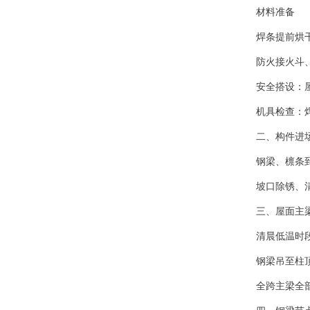
材料准备
焊条提前烘
防火接火斗
安全搭设：
机具检查：
二、构件进
钢梁、檩条
坡口除锈、
三、屋面主
清晨低温时
钢梁吊至柱顶
全跨主梁全