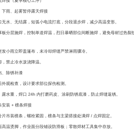
点焊接（夏季核心工序）
%、下雨、起雾暂停露天焊接
口无水、无结露，短弧小电流打底，分段退步焊，减少高温变形。
厚板分层施焊，控制单道焊温，烈日暴晒部位间断施焊，避免母材过热裂
突发小雨立即盖篷布，未冷却焊缝严禁淋雨骤冷。
却，禁止冷水泼浇降温。
伤、除锈补漆
后外观检查，设计要求部位探伤检测。
露水重，焊口 24h 内打磨药皮、涂刷防锈底漆，防止焊缝返锈。
安装 + 檩条焊接
分片吊装檩条，螺栓紧固，檩条与主梁搭接处满焊 / 点焊固定。
面高温烫脚，作业面分段铺设防滑板；零散焊材工具集中存放。