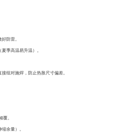
做好防雷。
（夏季高温易升温）。
直接组对施焊，防止热胀尺寸偏差。
倾覆。
伸缩余量）。