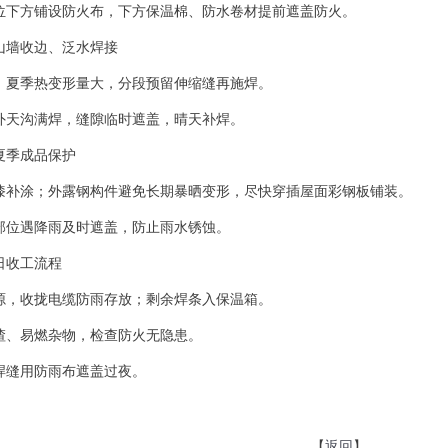
位下方铺设防火布，下方保温棉、防水卷材提前遮盖防火。
山墙收边、泛水焊接
、夏季热变形量大，分段预留伸缩缝再施焊。
外天沟满焊，缝隙临时遮盖，晴天补焊。
夏季成品保护
漆补涂；外露钢构件避免长期暴晒变形，尽快穿插屋面彩钢板铺装。
部位遇降雨及时遮盖，防止雨水锈蚀。
日收工流程
源，收拢电缆防雨存放；剩余焊条入保温箱。
渣、易燃杂物，检查防火无隐患。
焊缝用防雨布遮盖过夜。
【
返回
】