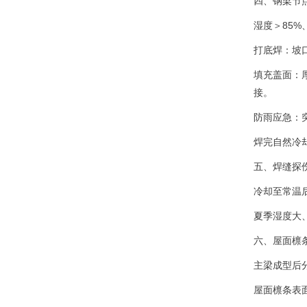
四、钢梁节
湿度＞85
打底焊：坡
填充盖面：
接。
防雨应急：
焊完自然冷
五、焊缝探
冷却至常温
夏季湿度大、
六、屋面檩条
主梁成型后
屋面檩条表