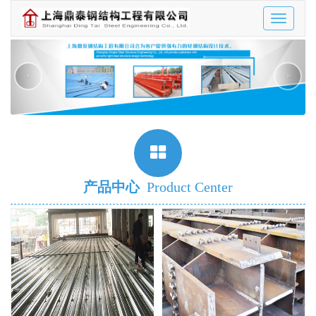
Toggle
navigatio
‹
›
产品中心
Product Center