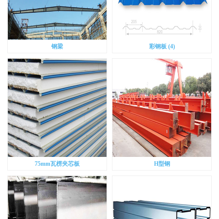
钢梁
彩钢板 (4)
75mm瓦楞夹芯板
H型钢