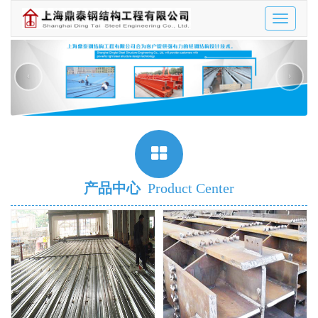
Toggle
navigatio
‹
›
产品中心
Product Center