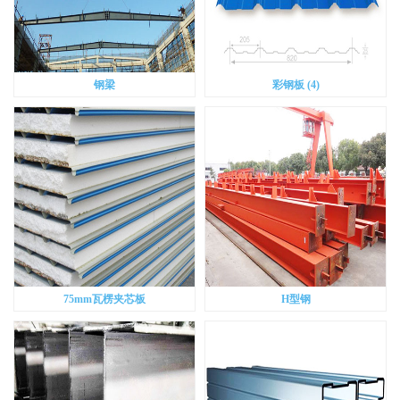
钢梁
彩钢板 (4)
75mm瓦楞夹芯板
H型钢