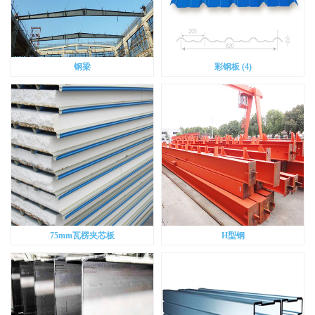
钢梁
彩钢板 (4)
75mm瓦楞夹芯板
H型钢