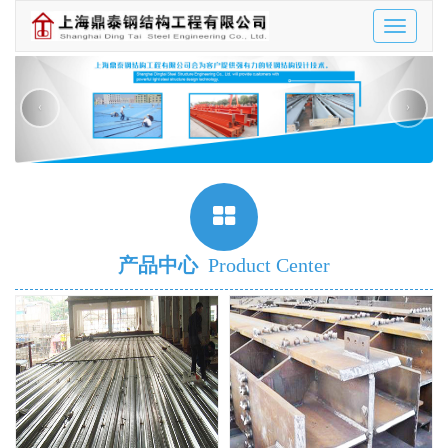
Toggle
navigatio
‹
›
产品中心
Product Center